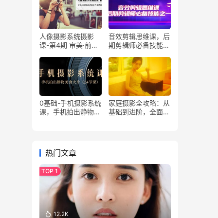
人像摄影系统摄影
音效剪辑思维课，后
课-第4期 审美·前期
期剪辑师必备技能之
策划·拍摄·人像精修·
一（8节课）
调色 全程干货
0基础-手机摄影系统
家庭摄影全攻略：从
课，手机拍出静物美
基础到进阶，全面提
食大片（24节课）
升你的摄影水平
热门文章
12.2K