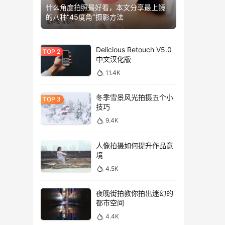
什么角度拍照最好看，本文分享最上镜
的八种“45度角”摄影方法
Delicious Retouch V5.0
中文汉化版
11.4K
冬季雪景风光拍摄五个小
技巧
9.4K
人像拍摄如何提升作品意
境
4.5K
夜晚街拍教你拍出迷幻的
都市空间
4.4K