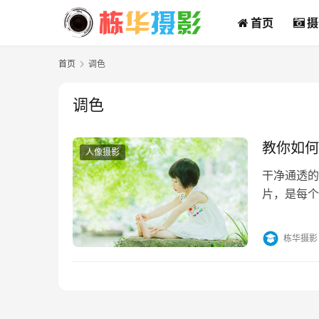
首页
摄
首页
调色
调色
教你如何
人像摄影
干净通透的
片，是每个
栋华摄影