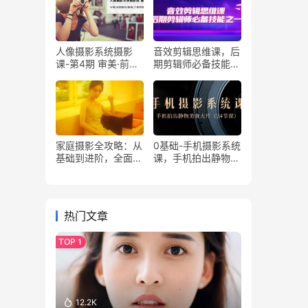
人像摄影系统摄影
音效剪辑思维课，后
课-第4期 审美·前期
期剪辑师必备技能之
策划·拍摄·人像精修·
一（8节课）
调色 全程干货
家庭摄影全攻略：从
0基础-手机摄影系统
基础到进阶，全面提
课，手机拍出静物美
升你的摄影水平
食大片（24节课）
热门文章
12.2K