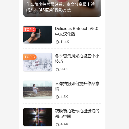
什么角度拍照最好看，本文分享最上镜
的八种“45度角”摄影方法
Delicious Retouch V5.0
中文汉化版
11.4K
冬季雪景风光拍摄五个小
技巧
9.4K
人像拍摄如何提升作品意
境
4.5K
夜晚街拍教你拍出迷幻的
都市空间
4.4K