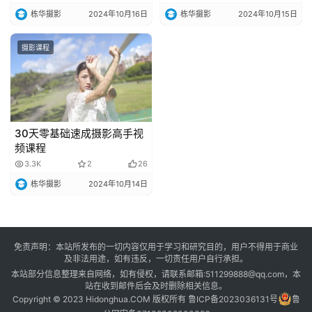
问
栋华摄影
2024年10月16日
栋华摄影
2024年10月15日
答
摄影课程
会
员
30天零基础速成摄影高手视
频课程
3.3K
2
26
栋华摄影
2024年10月14日
免责声明：本站所发布的一切内容仅用于学习和研究目的，用户不得用于商业
及非法用途，如有违反，一切责任用户自行承担。
本站部分信息整理来自网络，如有侵权，请联系邮箱:511299888@qq.com，本
站在收到邮件后会及时删除相关信息。
Copyright © 2023 Hidonghua.COM 版权所有
鲁ICP备2023036131号
鲁