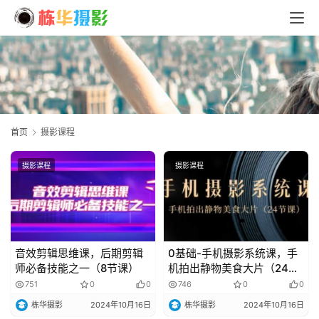
首页
摄影课程
摄影课程
摄影课程
音效剪辑思维课，后期剪辑
0基础-手机摄影系统课，手
师必备技能之一（8节课）
机拍出静物美食大片（24节
课）
751
0
0
746
0
0
首
栋华摄影
2024年10月16日
栋华摄影
2024年10月16日
页