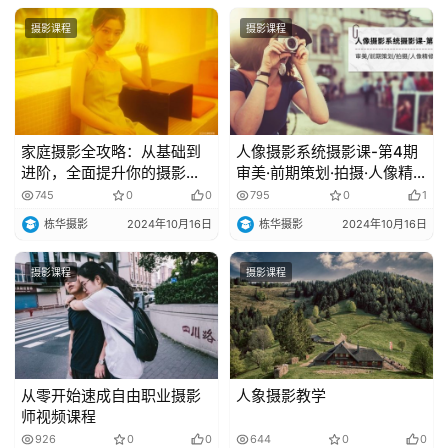
摄影课程
摄影课程
摄
影
家庭摄影全攻略：从基础到
人像摄影系统摄影课-第4期
进阶，全面提升你的摄影水
审美·前期策划·拍摄·人像精
导
平
修·调色 全程干货
745
0
0
795
0
1
航
发文章
栋华摄影
2024年10月16日
栋华摄影
2024年10月16日
摄影课程
摄影课程
课
程
登录
注册
资
从零开始速成自由职业摄影
人象摄影教学
源
师视频课程
926
0
0
644
0
0