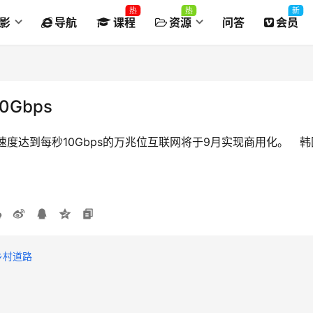
热
热
新
影
导航
课程
资源
问答
会员
Gbps
度达到每秒10Gbps的万兆位互联网将于9月实现商用化。　韩
乡村道路