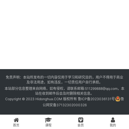
课
程
登录
注册
资
源
问
答
免责声明：本站所发布的一切内容仅用于学习和研究目的，用户不得用于商业
及非法用途，如有违反，一切责任用户自行承担。
会
本站部分信息整理来自网络，如有侵权，请联系邮箱:511299888@qq.com，本
员
站在收到邮件后会及时删除相关信息。
Copyright © 2023 Hidonghua.COM 版权所有
鲁ICP备2023036131号
鲁
公网安备37132302000326
首页
课程
会员
我的