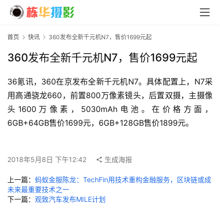
首页
快讯
360发布全新千元机N7，售价1699元起
360发布全新千元机N7，售价1699元起
首
36氪讯，360在京发布全新千元机N7。具体配置上，N7采
页
用高通骁龙660，前置800万像素镜头，后置双摄，主摄像
头1600万像素，5030mAh电池。在价格方面，
6GB+64GB售价1699元，6GB+128GB售价1899元。
摄
影
2018年5月8日 下午12:42
生成海报
导
上一篇：
蚂蚁金服陈龙：TechFin用技术重构金融服务，区块链或成
航
未来最重要技术之一
发文章
下一篇：
观致汽车发布MILE计划