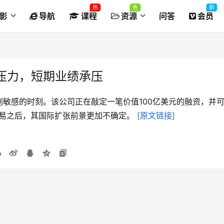
热
热
新
影
导航
课程
资源
问答
会员
压力，短期业绩承压
敏感的时刻。该公司正在敲定一笔价值100亿美元的融资，并可
易之后，其国际扩张前景更加不确定。 
[原文链接]