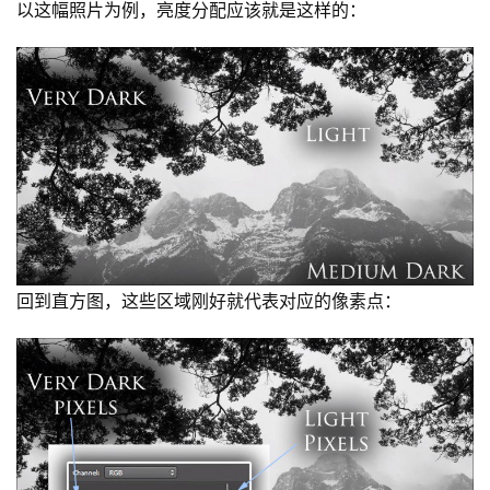
以这幅照片为例，亮度分配应该就是这样的：
首
页
摄
影
导
航
回到直方图，这些区域刚好就代表对应的像素点：
发文章
课
程
登录
注册
资