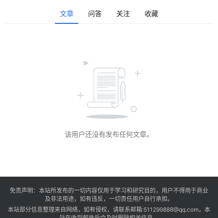
发文章
文章
问答
关注
收藏
课
程
登录
注册
资
源
问
该用户还没有发布任何文章。
答
会
员
免责声明：本站所发布的一切内容仅用于学习和研究目的，用户不得用于商业
及非法用途，如有违反，一切责任用户自行承担。
本站部分信息整理来自网络，如有侵权，请联系邮箱:511299888@qq.com，本
站在收到邮件后会及时删除相关信息。