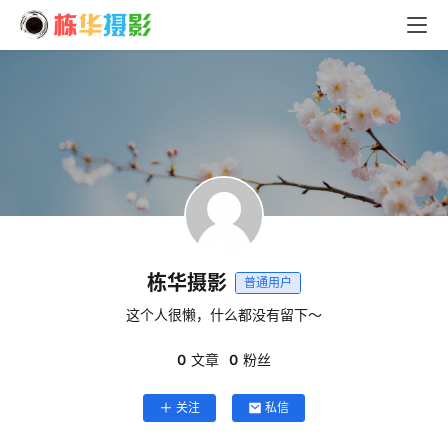
首
页
栋华摄影
普通用户
摄
这个人很懒，什么都没有留下～
影
0
文章
0
粉丝
关注
私信
导
航